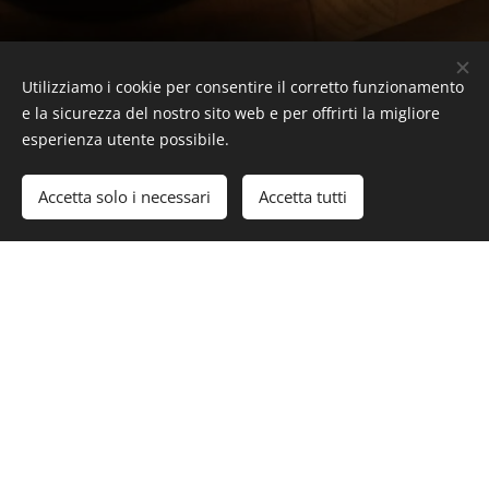
Utilizziamo i cookie per consentire il corretto funzionamento
e la sicurezza del nostro sito web e per offrirti la migliore
esperienza utente possibile.
Menu
Accetta solo i necessari
Accetta tutti
Inizia
Crea il tuo sito web gratis!
Vi aspettiamo
:30
:00
Lunedì - Sabato: 06
- 22
06:00
22:00
Domenica:
-
Caffetteria CIVICO69